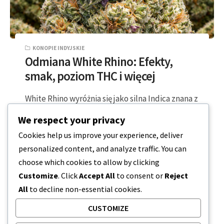
KONOPIE INDYJSKIE
Odmiana White Rhino: Efekty,
smak, poziom THC i więcej
White Rhino wyróżnia się jako silna Indica znana z
ciężkich efektów. Zapewnia głębokie uczucie
We respect your privacy
ciała i odważny wygląd. Z biegiem…
Cookies help us improve your experience, deliver
personalized content, and analyze traffic. You can
7 MINUTY CZYTANIA
2026-03-15
choose which cookies to allow by clicking
Customize
. Click
Accept All
to consent or
Reject
All
to decline non-essential cookies.
CUSTOMIZE