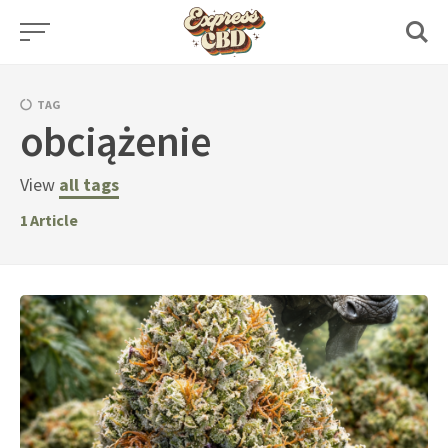
Skip
to
content
TAG
obciążenie
View
all tags
1
Article