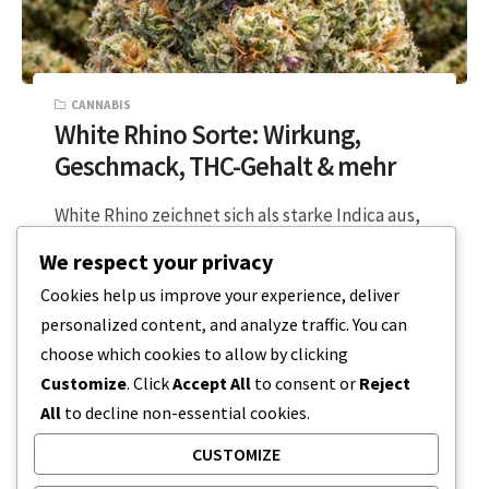
CANNABIS
White Rhino Sorte: Wirkung,
Geschmack, THC-Gehalt & mehr
White Rhino zeichnet sich als starke Indica aus,
die für ihre starke Wirkung bekannt ist. Sie
We respect your privacy
bringt ein tiefes Körpergefühl…
Cookies help us improve your experience, deliver
personalized content, and analyze traffic. You can
8 MINUTEN LESEZEIT
15. MÄRZ 2026
choose which cookies to allow by clicking
Customize
. Click
Accept All
to consent or
Reject
All
to decline non-essential cookies.
CUSTOMIZE