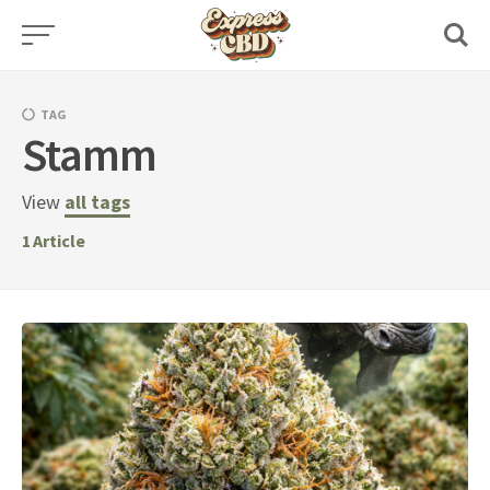
Skip
to
content
TAG
Stamm
View
all tags
1
Article