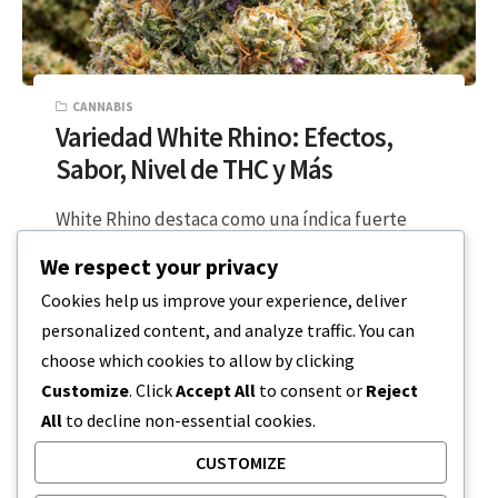
CANNABIS
Variedad White Rhino: Efectos,
Sabor, Nivel de THC y Más
White Rhino destaca como una índica fuerte
conocida por sus fuertes efectos. Aporta una
We respect your privacy
sensación corporal profunda y un aspecto…
Cookies help us improve your experience, deliver
personalized content, and analyze traffic. You can
LECTURA DE 8 MINUTOS
15 DE MARZO DE 2026
choose which cookies to allow by clicking
Customize
. Click
Accept All
to consent or
Reject
All
to decline non-essential cookies.
CUSTOMIZE