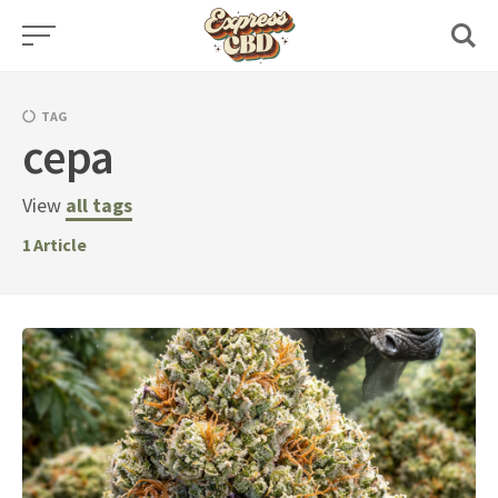
Skip
to
content
TAG
cepa
View
all tags
1
Article