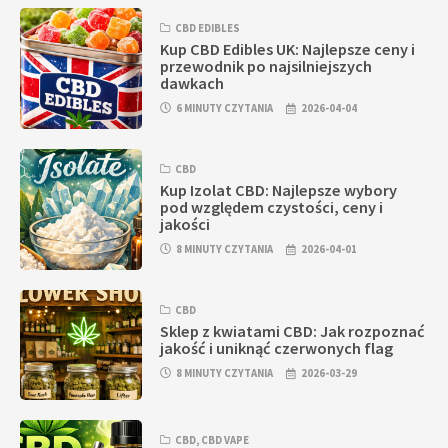
CBD EDIBLES
Kup CBD Edibles UK: Najlepsze ceny i
przewodnik po najsilniejszych
dawkach
6 MINUTY CZYTANIA
2026-04-04
CBD
Kup Izolat CBD: Najlepsze wybory
pod względem czystości, ceny i
jakości
8 MINUTY CZYTANIA
2026-04-01
CBD
Sklep z kwiatami CBD: Jak rozpoznać
jakość i uniknąć czerwonych flag
8 MINUTY CZYTANIA
2026-03-29
CBD
,
CBD VAPE