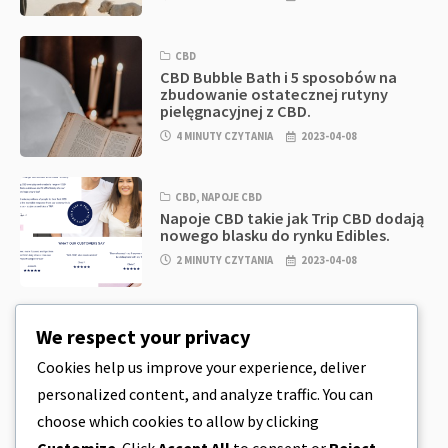
CBD
CBD Bubble Bath i 5 sposobów na
zbudowanie ostatecznej rutyny
pielęgnacyjnej z CBD.
4 MINUTY CZYTANIA
2023-04-08
CBD
,
NAPOJE CBD
Napoje CBD takie jak Trip CBD dodają
nowego blasku do rynku Edibles.
2 MINUTY CZYTANIA
2023-04-08
CBD
,
CBD EDIBLES
We respect your privacy
CBD Cookie Dough & Incredibly
Simple CBD Edibles You Can Make at
Cookies help us improve your experience, deliver
Home
personalized content, and analyze traffic. You can
4 MINUTY CZYTANIA
2023-04-08
choose which cookies to allow by clicking
Customize
. Click
Accept All
to consent or
Reject