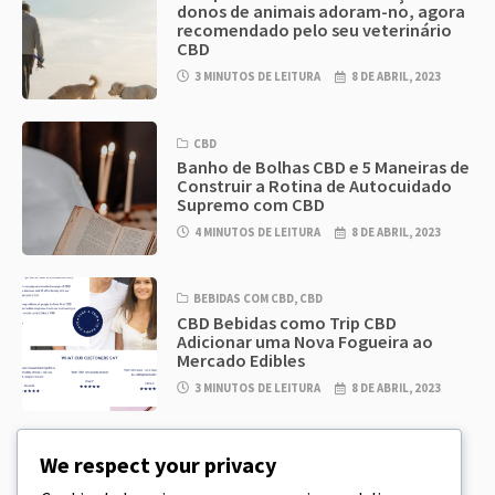
donos de animais adoram-no, agora
recomendado pelo seu veterinário
CBD
3 MINUTOS DE LEITURA
8 DE ABRIL, 2023
CBD
Banho de Bolhas CBD e 5 Maneiras de
Construir a Rotina de Autocuidado
Supremo com CBD
4 MINUTOS DE LEITURA
8 DE ABRIL, 2023
BEBIDAS COM CBD
,
CBD
CBD Bebidas como Trip CBD
Adicionar uma Nova Fogueira ao
Mercado Edibles
3 MINUTOS DE LEITURA
8 DE ABRIL, 2023
CBD
,
CBD EDIBLES
We respect your privacy
CBD Cookie Dough & Incrivelmente