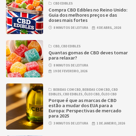
CBD EDIBLES
Compra CBD Edibles no Reino Unido:
Guia dos melhores preços e das
doses mais fortes
8 MINUTOS DE LEITURA
4 DE ABRIL, 2026
CBD
,
CBD EDIBLES
Quantas gomas de CBD deves tomar
para relaxar?
8 MINUTOS DE LEITURA
19 DE FEVEREIRO, 2026
BEBIDAS COM CBD
,
BEBIDAS COM CBD
,
CBD
EDIBLES
,
CBD EDIBLES
,
ÓLEO CBD
,
ÓLEO CBD
Porque é que as marcas de CBD
estão a mudar dos EUA para a
Europa: Perspectivas de mercado
para 2025
3 MINUTOS DE LEITURA
1 DE JANEIRO, 2026