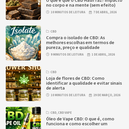
O que é que o CBD Hash faz? Impacto
no corpo e na mente (sem efeito)
10 MINUTOS DE LEITURA
7 DE ABRIL, 2026
CBD
Compra o isolado de CBD: As
melhores escolhas em termos de
pureza, preço e qualidade
9 MINUTOS DE LEITURA
1 DE ABRIL, 2026
CBD
Loja de flores de CBD: Como
identificar a qualidade e evitar sinais
de alerta
10 MINUTOS DE LEITURA
29 DE MARÇO, 2026
CBD
,
CBD VAPE
Óleo de Vape CBD: O que é, como
funciona e como escolher um