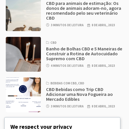
CBD para animais de estimação: Os
donos de animais adoram-no, agora
recomendado pelo seu veterinário
CBD
3 MINUTOS DE LEITURA
8 DE ABRIL, 2023
CBD
Banho de Bolhas CBD e 5 Maneiras de
Construir a Rotina de Autocuidado
Supremo com CBD
4 MINUTOS DE LEITURA
8 DE ABRIL, 2023
BEBIDAS COM CBD
,
CBD
CBD Bebidas como Trip CBD
Adicionar uma Nova Fogueira ao
Mercado Edibles
3 MINUTOS DE LEITURA
8 DE ABRIL, 2023
CBD
,
CBD EDIBLES
We respect your privacy