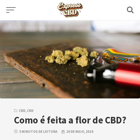
Skip
to
content
CBD
,
CBD
Como é feita a flor de CBD?
3 MINUTOS DE LEITURA
20 DE MAIO, 2024