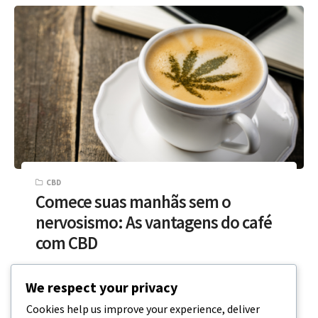
CBD
Comece suas manhãs sem o
nervosismo: As vantagens do café
com CBD
O que é o café com CBD? Não há nada como uma
We respect your privacy
chávena de café fresco. Com mais de 80%…
Cookies help us improve your experience, deliver