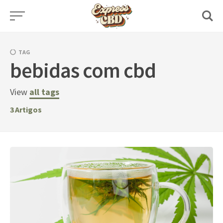
Skip
to
content
TAG
bebidas com cbd
View
all tags
3
Artigos