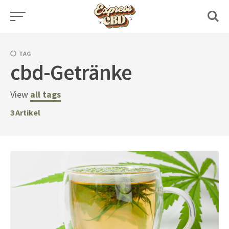
Skip
to
content
TAG
cbd-Getränke
View
all tags
3
Artikel