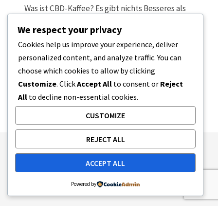
Was ist CBD-Kaffee? Es gibt nichts Besseres als
eine frische Tasse Kaffee. Da mehr als 80 % der
We respect your privacy
britischen Haushalte…
Cookies help us improve your experience, deliver
personalized content, and analyze traffic. You can
2 MINUTEN LESEZEIT
7. JANUAR 2024
choose which cookies to allow by clicking
Customize
. Click
Accept All
to consent or
Reject
All
to decline non-essential cookies.
CUSTOMIZE
REJECT ALL
Publishing Principles
Ethics Policy
ACCEPT ALL
Corrections Policy
Feedback Policy
Ownership & Funding
Tag map
Contact Us
Powered by