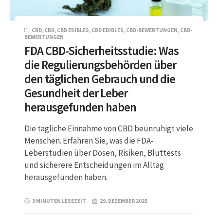
CBD
,
CBD
,
CBD EDIBLES
,
CBD EDIBLES
,
CBD-BEWERTUNGEN
,
CBD-
BEWERTUNGEN
FDA CBD-Sicherheitsstudie: Was
die Regulierungsbehörden über
den täglichen Gebrauch und die
Gesundheit der Leber
herausgefunden haben
Die tägliche Einnahme von CBD beunruhigt viele
Menschen. Erfahren Sie, was die FDA-
Leberstudien über Dosen, Risiken, Bluttests
und sicherere Entscheidungen im Alltag
herausgefunden haben.
3 MINUTEN LESEZEIT
29. DEZEMBER 2025