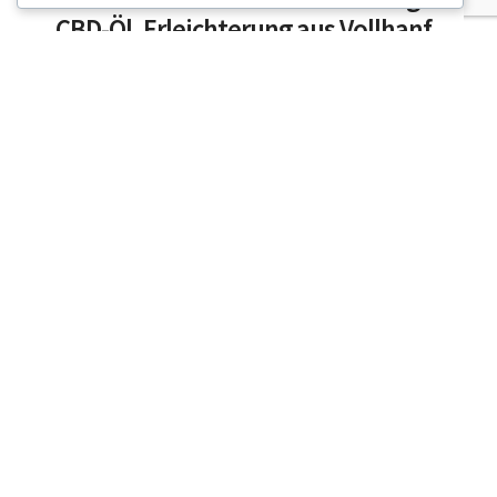
CBD-Öl, Erleichterung aus Vollhanf
in jedem Tropfen
Obwohl es unendlich viele Möglichkeiten für
wirksame und köstliche CBD-Tinkturen gibt,
finde ich, dass die speziellsten Mischungen
diejenigen sind, die…
5 MINUTEN LESEZEIT
8. AUGUST 2025