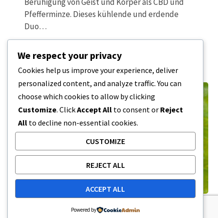
Beruhigung von Geist und Körper als CBD und
Pfefferminze. Dieses kühlende und erdende
Duo…
6 MINUTEN LESEZEIT
15. AUGUST 2025
We respect your privacy
Cookies help us improve your experience, deliver
personalized content, and analyze traffic. You can
choose which cookies to allow by clicking
Customize
. Click
Accept All
to consent or
Reject
All
to decline non-essential cookies.
CUSTOMIZE
REJECT ALL
ACCEPT ALL
CBD-BEWERTUNGEN
,
CBD-ÖL
Powered by
Produkt-Review: Reakiro 1500mg