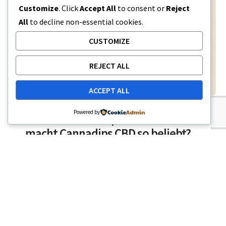
Customize
. Click
Accept All
to consent or
Reject
All
to decline non-essential cookies.
CUSTOMIZE
REJECT ALL
ACCEPT ALL
CBD-ÖL
Powered by
CBD-Beutel vs. Dip-Beutel: Was
macht Cannadips CBD so beliebt?
CBD-Beutel sind eine der einfachsten Methoden
für Konsumenten, CBD zu genießen, ohne
rauchen, riechen oder Öle verwenden zu
müssen. Viele…
4 MINUTEN LESEZEIT
24. NOVEMBER 2025