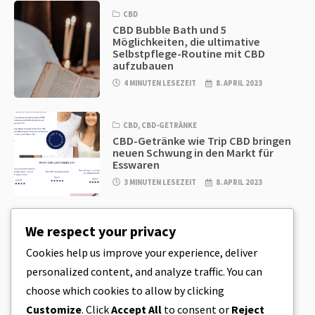
CBD
CBD Bubble Bath und 5
Möglichkeiten, die ultimative
Selbstpflege-Routine mit CBD
aufzubauen
4 MINUTEN LESEZEIT
8. APRIL 2023
CBD
,
CBD-GETRÄNKE
CBD-Getränke wie Trip CBD bringen
neuen Schwung in den Markt für
Esswaren
3 MINUTEN LESEZEIT
8. APRIL 2023
CBD
,
CBD EDIBLES
We respect your privacy
CBD-Plätzchenteig & unglaublich
einfache CBD-Esswaren, die Sie zu
Cookies help us improve your experience, deliver
Hause herstellen können
personalized content, and analyze traffic. You can
4 MINUTEN LESEZEIT
8. APRIL 2023
choose which cookies to allow by clicking
Customize
. Click
Accept All
to consent or
Reject