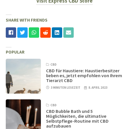
Visit Express CBD Store
SHARE WITH FRIENDS
POPULAR
CBD
CBD für Haustiere: Haustierbesitzer
lieben es, jetzt empfohlen von Ihrem
Tierarzt CBD
3 MINUTEN LESEZEIT
8. APRIL 2023
CBD
CBD Bubble Bath und 5
Möglichkeiten, die ultimative
Selbstpflege-Routine mit CBD
aufzubauen