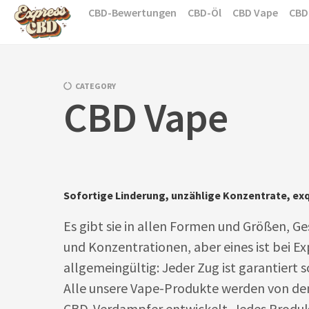
Skip
CBD-Bewertungen
CBD-Öl
CBD Vape
CBD
to
content
CATEGORY
CBD Vape
Sofortige Linderung, unzählige Konzentrate, ex
Es gibt sie in allen Formen und Größen, 
und Konzentrationen, aber eines ist bei E
allgemeingültig: Jeder Zug ist garantiert s
Alle unsere Vape-Produkte werden von de
CBD-Verdampfer entwickelt. Jedes Produk