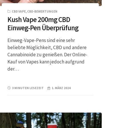
CBD VAPE
,
CBD-BEWERTUNGEN
Kush Vape 200mg CBD
Einweg-Pen Überprüfung
Einweg-Vape-Pens sind eine sehr
beliebte Möglichkeit, CBD und andere
Cannabinoide zu genießen. Der Online-
Kauf von Vapes kann jedoch aufgrund
der…
3 MINUTEN LESEZEIT
1. MÄRZ 2024