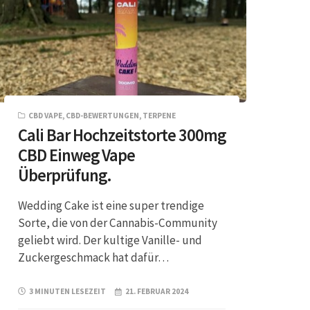
CBD VAPE
,
CBD-BEWERTUNGEN
,
TERPENE
Cali Bar Hochzeitstorte 300mg
CBD Einweg Vape
Überprüfung.
Wedding Cake ist eine super trendige
Sorte, die von der Cannabis-Community
geliebt wird. Der kultige Vanille- und
Zuckergeschmack hat dafür…
3 MINUTEN LESEZEIT
21. FEBRUAR 2024