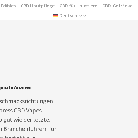
 Edibles
CBD Hautpflege
CBD für Haustiere
CBD-Getränke
Deutsch
quisite Aromen
Geschmacksrichtungen
xpress CBD Vapes
o gut wie der letzte.
n Branchenführern für
t besteht aus