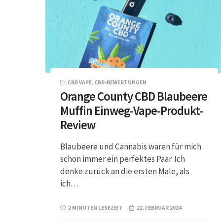
CBD VAPE
,
CBD-BEWERTUNGEN
Orange County CBD Blaubeere
Muffin Einweg-Vape-Produkt-
Review
Blaubeere und Cannabis waren für mich
schon immer ein perfektes Paar. Ich
denke zurück an die ersten Male, als
ich…
2 MINUTEN LESEZEIT
22. FEBRUAR 2024