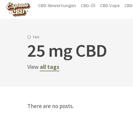
Skip
CBD-Bewertungen
CBD-Öl
CBD Vape
CBD
to
content
TAG
25 mg CBD
View
all tags
There are no posts.