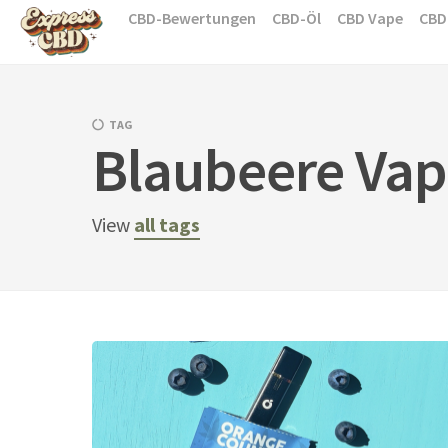
Skip
CBD-Bewertungen
CBD-Öl
CBD Vape
CBD
to
content
TAG
Blaubeere Va
View
all tags