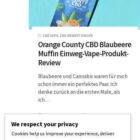
CBD VAPE
,
CBD-BEWERTUNGEN
Orange County CBD Blaubeere
Muffin Einweg-Vape-Produkt-
Review
Blaubeere und Cannabis waren für mich
schon immer ein perfektes Paar. Ich
denke zurück an die ersten Male, als
ich…
2 MINUTEN LESEZEIT
22. FEBRUAR 2024
We respect your privacy
Cookies help us improve your experience, deliver