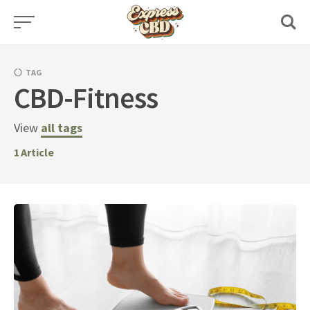
Skip
to
content
TAG
CBD-Fitness
View
all tags
1
Article