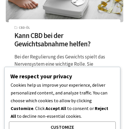
CBD-ÖL
Kann CBD bei der
Gewichtsabnahme helfen?
Bei der Regulierung des Gewichts spielt das
Nervensystem eine wichtige Rolle. Sie
bestimmt, wie Ihr Körper Stress verarbeitet und
We respect your privacy
Energie…
Cookies help us improve your experience, deliver
personalized content, and analyze traffic. You can
3 MINUTEN LESEZEIT
1. APRIL 2024
choose which cookies to allow by clicking
Customize
. Click
Accept All
to consent or
Reject
All
to decline non-essential cookies.
CUSTOMIZE