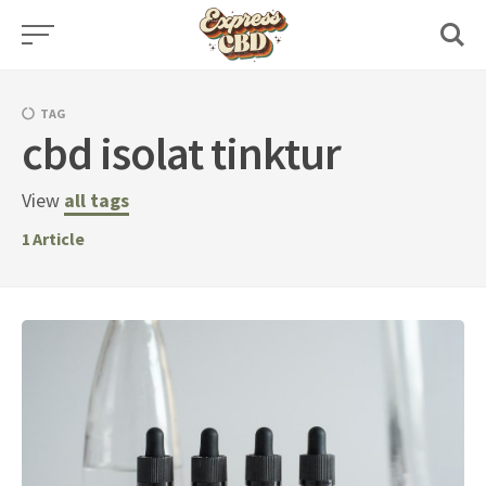
Skip
to
content
TAG
cbd isolat tinktur
View
all tags
1
Article