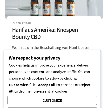
CBD
,
CBD-ÖL
Hanf aus Amerika: Knospen
Bounty CBD
Wenn es um die Beschaffung von Hanf bester
Qualität geht, schauen wir in den Nordwesten
We respect your privacy
der Vereinigten Staaten von Amerika….
Cookies help us improve your experience, deliver
personalized content, and analyze traffic. You can
2 MINUTEN LESEZEIT
26. JUNI 2023
choose which cookies to allow by clicking
Customize
. Click
Accept All
to consent or
Reject
All
to decline non-essential cookies.
CUSTOMIZE