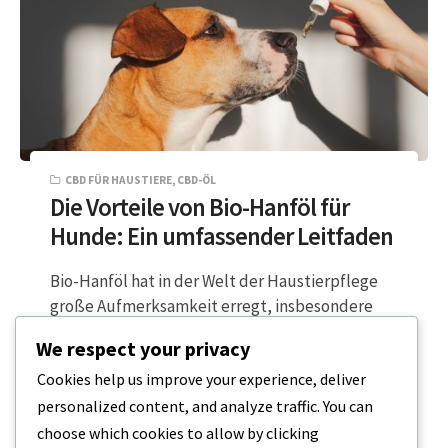
CBD FÜR HAUSTIERE
,
CBD-ÖL
Die Vorteile von Bio-Hanföl für
Hunde: Ein umfassender Leitfaden
Bio-Hanföl hat in der Welt der Haustierpflege
große Aufmerksamkeit erregt, insbesondere
wegen seiner potenziellen gesundheitlichen
We respect your privacy
Vorteile für Hunde. In diesem…
Cookies help us improve your experience, deliver
personalized content, and analyze traffic. You can
5 MINUTEN LESEZEIT
18. DEZEMBER 2023
choose which cookies to allow by clicking