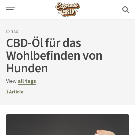
Skip
to
content
TAG
CBD-Öl für das
Wohlbefinden von
Hunden
View
all tags
1
Article