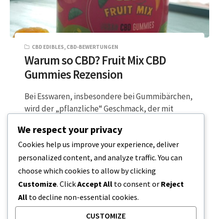
CBD EDIBLES
,
CBD-BEWERTUNGEN
Warum so CBD? Fruit Mix CBD
Gummies Rezension
Bei Esswaren, insbesondere bei Gummibärchen,
wird der „pflanzliche“ Geschmack, der mit
Hanf- und Cannabisprodukten assoziiert wird,
We respect your privacy
oft nicht überdeckt. Einige…
Cookies help us improve your experience, deliver
personalized content, and analyze traffic. You can
2 MINUTEN LESEZEIT
2. FEBRUAR 2024
choose which cookies to allow by clicking
Customize
. Click
Accept All
to consent or
Reject
All
to decline non-essential cookies.
CUSTOMIZE