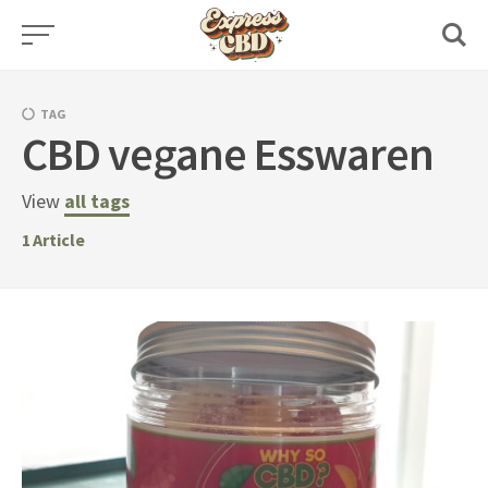
Skip
to
content
TAG
CBD vegane Esswaren
View
all tags
1
Article