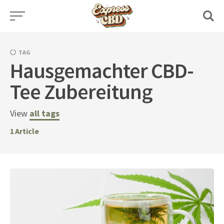
Skip
to
content
TAG
Hausgemachter CBD-
Tee Zubereitung
View
all tags
1
Article