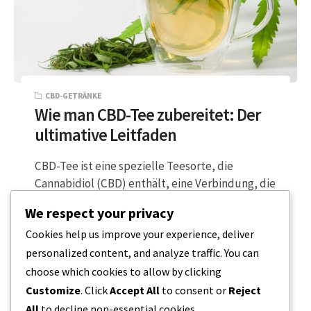
CBD-GETRÄNKE
Wie man CBD-Tee zubereitet: Der
ultimative Leitfaden
CBD-Tee ist eine spezielle Teesorte, die
Cannabidiol (CBD) enthält, eine Verbindung, die
aus Hanfpflanzen gewonnen wird. Dieser Tee
We respect your privacy
kann auf…
Cookies help us improve your experience, deliver
personalized content, and analyze traffic. You can
5 MINUTEN LESEZEIT
17. DEZEMBER 2023
choose which cookies to allow by clicking
Customize
. Click
Accept All
to consent or
Reject
All
to decline non-essential cookies.