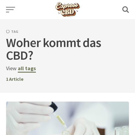
Skip
to
content
TAG
Woher kommt das
CBD?
View
all tags
1
Article