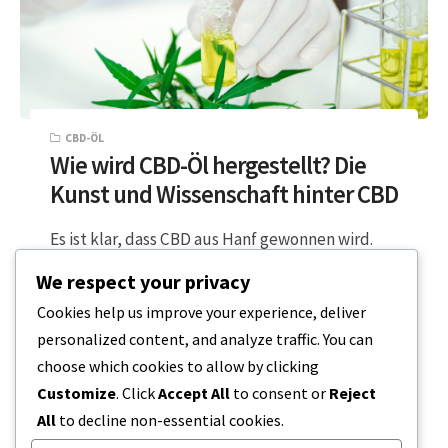
CBD-ÖL
Wie wird CBD-Öl hergestellt? Die
Kunst und Wissenschaft hinter CBD
Es ist klar, dass CBD aus Hanf gewonnen wird.
Aber Sie fragen sich vielleicht, wie wir aus
We respect your privacy
grünen und blattreichen…
Cookies help us improve your experience, deliver
personalized content, and analyze traffic. You can
4 MINUTEN LESEZEIT
20. MÄRZ 2024
choose which cookies to allow by clicking
Customize
. Click
Accept All
to consent or
Reject
All
to decline non-essential cookies.