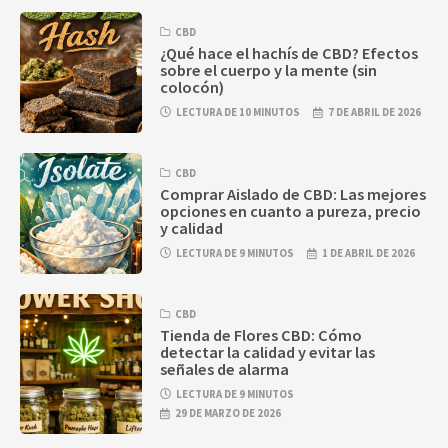
CBD
¿Qué hace el hachís de CBD? Efectos
sobre el cuerpo y la mente (sin
colocón)
LECTURA DE 10 MINUTOS
7 DE ABRIL DE 2026
CBD
Comprar Aislado de CBD: Las mejores
opciones en cuanto a pureza, precio
y calidad
LECTURA DE 9 MINUTOS
1 DE ABRIL DE 2026
CBD
Tienda de Flores CBD: Cómo
detectar la calidad y evitar las
señales de alarma
LECTURA DE 9 MINUTOS
29 DE MARZO DE 2026