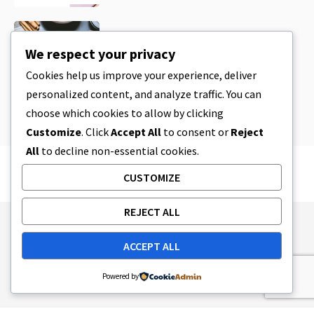
CBD
,
CBD EDIBLES
Masa de galletas de CBD y
We respect your privacy
comestibles de CBD increíblemente
sencillos que puedes preparar en
Cookies help us improve your experience, deliver
casa
personalized content, and analyze traffic. You can
LECTURA DE 4 MINUTOS
8 DE ABRIL DE 2023
choose which cookies to allow by clicking
Customize
. Click
Accept All
to consent or
Reject
All
to decline non-essential cookies.
CUSTOMIZE
REJECT ALL
Publishing Principles
Ethics Policy
ACCEPT ALL
Corrections Policy
Feedback Policy
Ownership & Funding
Tag map
Contact Us
Powered by