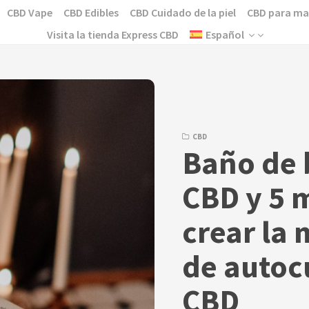
CBD Vape
CBD Edibles
CBD Cuidado de la piel
CBD para ma
Visita la tienda Express CBD
Español
CBD
Baño de 
CBD y 5 
crear la 
de autoc
CBD