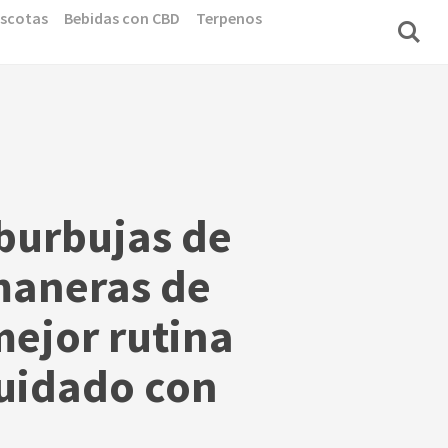
scotas
Bebidas con CBD
Terpenos
burbujas de
maneras de
mejor rutina
uidado con