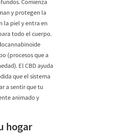
rofundos. Comienza
lman y protegen la
la piel y entra en
para todo el cuerpo.
ndocannabinoide
rpo (procesos que a
medad). El CBD ayuda
edida que el sistema
r a sentir que tu
ente animado y
u hogar