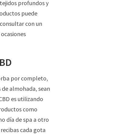
 tejidos profundos y
productos puede
 consultar con un
n ocasiones
CBD
sorba por completo,
s de almohada, sean
CBD es utilizando
productos como
o día de spa a otro
e recibas cada gota