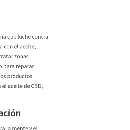
ona que luche contra
a con el aceite,
tratar zonas
o para reparar
tos productos
 el aceite de CBD,
jación
ra la mente y el