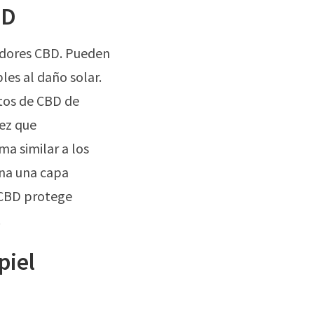
BD
jadores CBD. Pueden
les al daño solar.
ctos de CBD de
ez que
ma similar a los
ona una capa
l CBD protege
.
piel