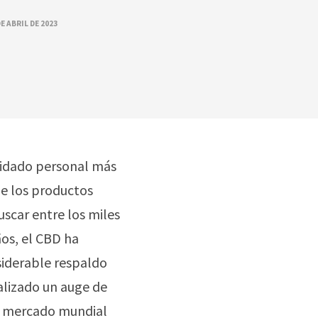
DE ABRIL DE 2023
 cuidado personal más
de los productos
uscar entre los miles
ños, el CBD ha
siderable respaldo
alizado un auge de
el mercado mundial