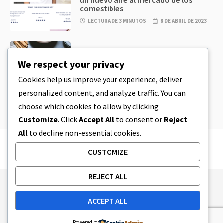
comestibles
LECTURA DE 3 MINUTOS
8 DE ABRIL DE 2023
CBD
,
CBD EDIBLES
Masa de galletas de CBD y
We respect your privacy
comestibles de CBD increíblemente
sencillos que puedes preparar en
Cookies help us improve your experience, deliver
casa
personalized content, and analyze traffic. You can
LECTURA DE 4 MINUTOS
8 DE ABRIL DE 2023
choose which cookies to allow by clicking
Customize
. Click
Accept All
to consent or
Reject
All
to decline non-essential cookies.
CUSTOMIZE
REJECT ALL
Publishing Principles
Ethics Policy
ACCEPT ALL
Corrections Policy
Feedback Policy
Ownership & Funding
Tag map
Contact Us
Powered by