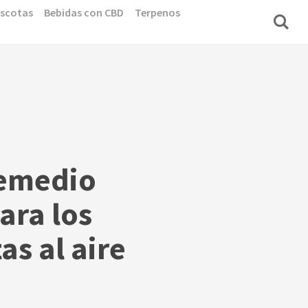
scotas
Bebidas con CBD
Terpenos
remedio
ara los
as al aire