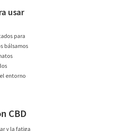
ra usar
tados para
dos bálsamos
matos
los
el entorno
con CBD
ar y la fatiga