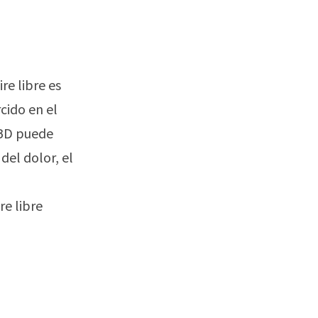
re libre es
rcido en el
CBD puede
del dolor, el
re libre