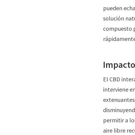
pueden echar
solución nat
compuesto pu
rápidamente
Impacto
El CBD inter
interviene en
extenuantes 
disminuyendo
permitir a lo
aire libre r