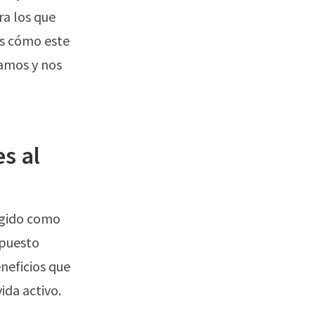
ra los que
os cómo este
amos y nos
s al
urgido como
mpuesto
neficios que
ida activo.