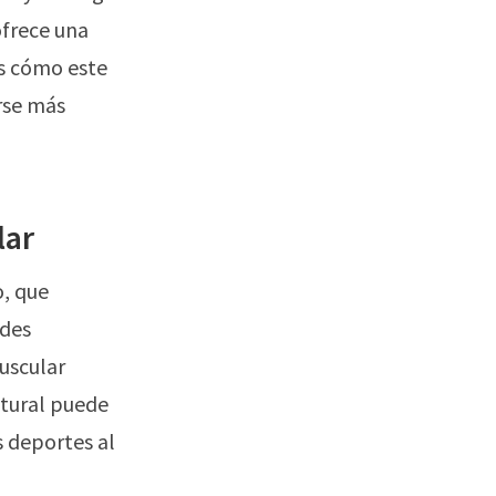
ofrece una
os cómo este
rse más
lar
o, que
ades
muscular
atural puede
s deportes al