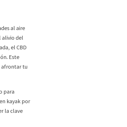
n
des al aire
 alivio del
lada, el CBD
ión. Este
 afrontar tu
o para
 en kayak por
r la clave