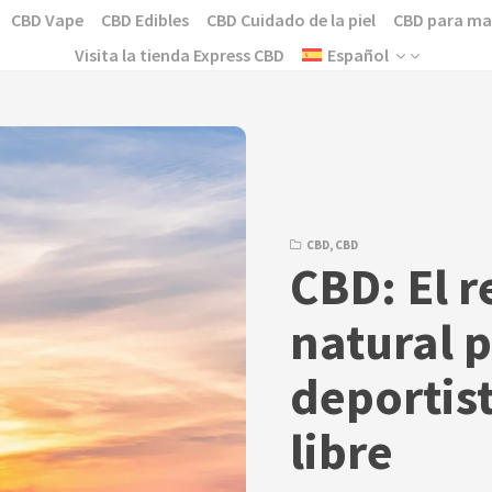
CBD Vape
CBD Edibles
CBD Cuidado de la piel
CBD para ma
Visita la tienda Express CBD
Español
CBD
,
CBD
CBD: El 
natural p
deportist
libre