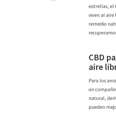
estrellas, e
viven al air
remedio nat
recuperamos 
CBD par
aire li
Para los ama
un compañero
natural, der
pueden mejora