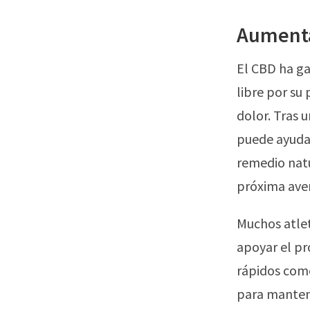
Aumenta
El CBD ha ga
libre por su 
dolor. Tras 
puede ayudar
remedio natu
próxima ave
Muchos atlet
apoyar el pr
rápidos como
para mantene