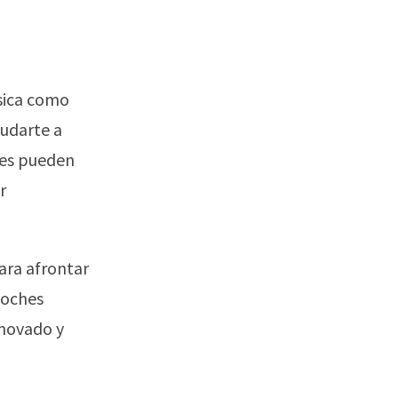
ísica como
udarte a
tes pueden
r
ara afrontar
noches
enovado y