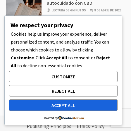
autocuidado con CBD
LECTURA DE 4 MINUTOS
8 DE ABRIL DE 2023
We respect your privacy
BEBIDAS CON CBD
,
CBD
Cookies help us improve your experience, deliver
Bebidas de CBD como Trip CBD dan
un nuevo aire al mercado de los
personalized content, and analyze traffic. You can
comestibles
choose which cookies to allow by clicking
LECTURA DE 3 MINUTOS
8 DE ABRIL DE 2023
Customize
. Click
Accept All
to consent or
Reject
All
to decline non-essential cookies.
CBD
,
CBD EDIBLES
Masa de galletas de CBD y
CUSTOMIZE
comestibles de CBD increíblemente
sencillos que puedes preparar en
casa
REJECT ALL
LECTURA DE 4 MINUTOS
8 DE ABRIL DE 2023
ACCEPT ALL
Powered by
Publishing Principles
Ethics Policy