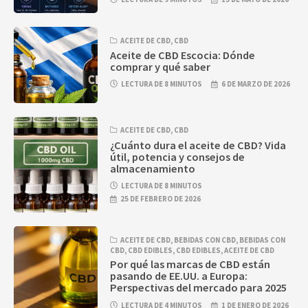
ACEITE DE CBD
,
CBD
Aceite de CBD Escocia: Dónde
comprar y qué saber
LECTURA DE 8 MINUTOS
6 DE MARZO DE 2026
ACEITE DE CBD
,
CBD
¿Cuánto dura el aceite de CBD? Vida
útil, potencia y consejos de
almacenamiento
LECTURA DE 8 MINUTOS
25 DE FEBRERO DE 2026
ACEITE DE CBD
,
BEBIDAS CON CBD
,
BEBIDAS CON
CBD
,
CBD EDIBLES
,
CBD EDIBLES
,
ACEITE DE CBD
Por qué las marcas de CBD están
pasando de EE.UU. a Europa:
Perspectivas del mercado para 2025
LECTURA DE 4 MINUTOS
1 DE ENERO DE 2026