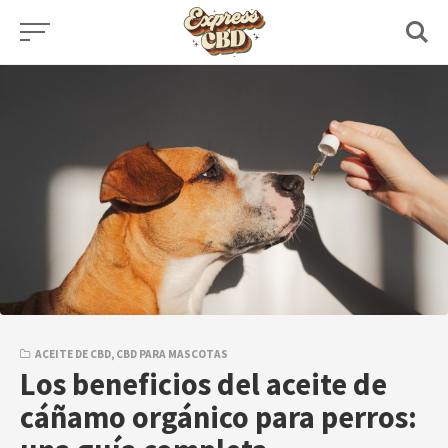
Skip
to
content
ACEITE DE CBD
,
CBD PARA MASCOTAS
Los beneficios del aceite de
cáñamo orgánico para perros: