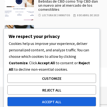
Bebidas de CBD como Trip CBD dan
un nuevo aire al mercado de los
comestibles
LECTURA DE 3 MINUTOS
8 DE ABRIL DE 2023
CBD
,
CBD EDIBLES
Masa de galletas de CBD y
We respect your privacy
comestibles de CBD increíblemente
sencillos que puedes preparar en
Cookies help us improve your experience, deliver
casa
personalized content, and analyze traffic. You can
LECTURA DE 4 MINUTOS
8 DE ABRIL DE 2023
choose which cookies to allow by clicking
Customize
. Click
Accept All
to consent or
Reject
All
to decline non-essential cookies.
CUSTOMIZE
REJECT ALL
Publishing Principles
Ethics Policy
ACCEPT ALL
Corrections Policy
Feedback Policy