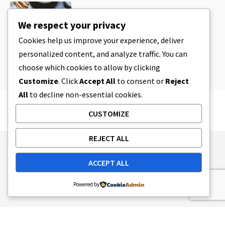
CBD
,
CBD EDIBLES
Masa de galletas de CBD y
We respect your privacy
comestibles de CBD increíblemente
sencillos que puedes preparar en
Cookies help us improve your experience, deliver
casa
personalized content, and analyze traffic. You can
LECTURA DE 4 MINUTOS
8 DE ABRIL DE 2023
choose which cookies to allow by clicking
Customize
. Click
Accept All
to consent or
Reject
All
to decline non-essential cookies.
CUSTOMIZE
REJECT ALL
Publishing Principles
Ethics Policy
ACCEPT ALL
Corrections Policy
Feedback Policy
Ownership & Funding
Tag map
Contact Us
Powered by