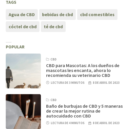
TAGS
Agua de CBD
bebidas de cbd
cbd comestibles
cóctel de cbd
té de cbd
POPULAR
CBD
CBD para Mascotas: A los dueños de
mascotas les encanta, ahora lo
recomienda su veterinario CBD
LECTURA DE 3 MINUTOS
8 DE ABRIL DE 2023
CBD
Baño de burbujas de CBD y 5 maneras
de crear la mejor rutina de
autocuidado con CBD
LECTURA DE 4 MINUTOS
8 DE ABRIL DE 2023