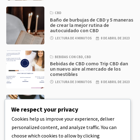
CBD
Baño de burbujas de CBD y 5 maneras
de crear la mejor rutina de
autocuidado con CBD
LECTURA DE 4 MINUTOS
8 DE ABRIL DE 2023
BEBIDAS CON CBD
,
CBD
Bebidas de CBD como Trip CBD dan
un nuevo aire al mercado de los
comestibles
LECTURA DE 3 MINUTOS
8 DE ABRIL DE 2023
CBD
,
CBD EDIBLES
Masa de galletas de CBD y
We respect your privacy
comestibles de CBD increíblemente
sencillos que puedes preparar en
Cookies help us improve your experience, deliver
casa
personalized content, and analyze traffic. You can
LECTURA DE 4 MINUTOS
8 DE ABRIL DE 2023
choose which cookies to allow by clicking