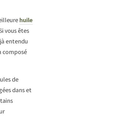
eilleure
huile
Si vous êtes
éjà entendu
 un composé
cules de
égées dans et
tains
ur