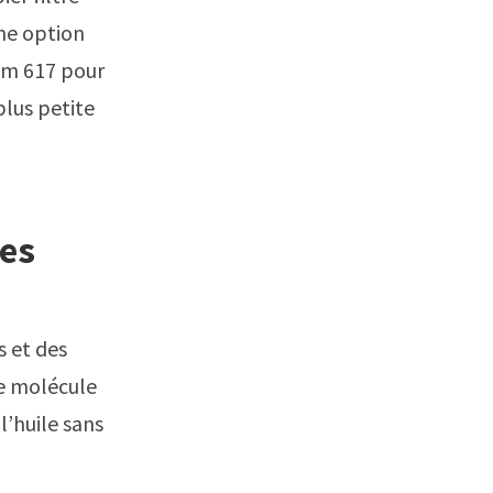
une option
om 617 pour
 plus petite
ues
s et des
e molécule
l’huile sans