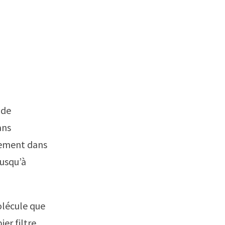
 de
ans
ètement dans
jusqu’à
molécule que
er filtre