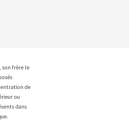
 son frère le
posés
centration de
érieur ou
ésents dans
que.