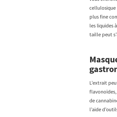
cellulosique
plus fine c
les liquides 
taille peut s
Masque
gastro
L’extrait pe
flavonoïdes
de cannabino
l’aide d’outi