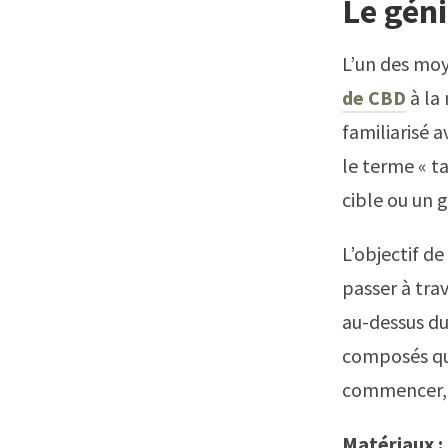
Le géni
L’un des moy
de CBD
à la 
familiarisé 
le terme « t
cible ou un 
L’objectif d
passer à trav
au-dessus du
composés qui
commencer, v
Matériaux :