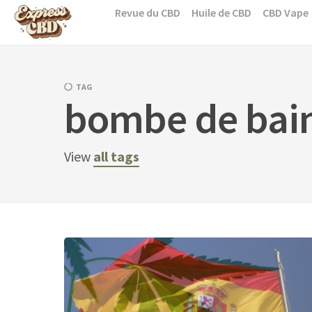
Skip
Revue du CBD
Huile de CBD
CBD Vape
to
content
TAG
bombe de bain
View
all tags