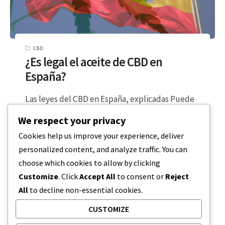
CBD
¿Es legal el aceite de CBD en
España?
Las leyes del CBD en España, explicadas Puede
que tengas curiosidad: ¿es legal el aceite de
We respect your privacy
CBD en España? Bueno,…
Cookies help us improve your experience, deliver
personalized content, and analyze traffic. You can
LECTURA DE 3 MINUTOS
13 DE ENERO DE 2024
choose which cookies to allow by clicking
Customize
. Click
Accept All
to consent or
Reject
All
to decline non-essential cookies.
CUSTOMIZE