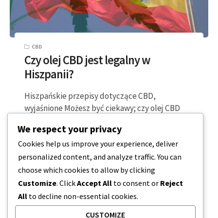
CBD
Czy olej CBD jest legalny w
Hiszpanii?
Hiszpańskie przepisy dotyczące CBD,
wyjaśnione Możesz być ciekawy; czy olej CBD
jest legalny w Hiszpanii? Cóż, odpowiedź może
We respect your privacy
cię zaskoczyć……
Cookies help us improve your experience, deliver
personalized content, and analyze traffic. You can
2 MINUTY CZYTANIA
2024-01-13
choose which cookies to allow by clicking
Customize
. Click
Accept All
to consent or
Reject
All
to decline non-essential cookies.
CUSTOMIZE