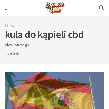
Skip
to
content
TAG
kula do kąpieli cbd
View
all tags
1
Article