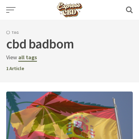
Skip
to
content
TAG
cbd badbom
View
all tags
1
Article