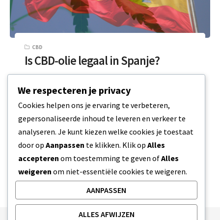
CBD
Is CBD-olie legaal in Spanje?
De CBD-wetten van Spanje, uitgelegd Misschien
We respecteren je privacy
ben je nieuwsgierig; is CBD olie legaal in Spanje?
Cookies helpen ons je ervaring te verbeteren,
Het antwoord zal je misschien…
gepersonaliseerde inhoud te leveren en verkeer te
analyseren. Je kunt kiezen welke cookies je toestaat
2 MIN READ
13 JANUARI 2024
door op
Aanpassen
te klikken. Klik op
Alles
accepteren
om toestemming te geven of
Alles
weigeren
om niet-essentiële cookies te weigeren.
AANPASSEN
ALLES AFWIJZEN