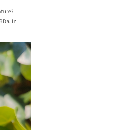
nture?
BDa. In