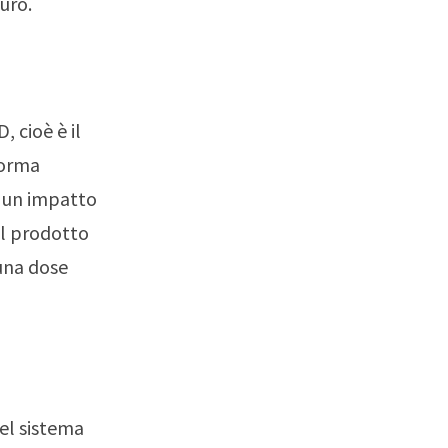
puro.
, cioè è il
forma
a un impatto
l prodotto
 una dose
del sistema