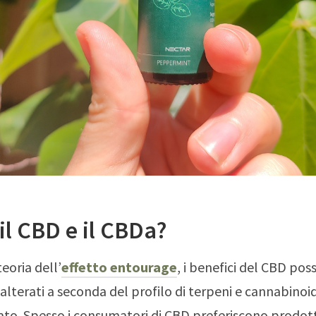
il CBD e il CBDa?
teoria dell’
effetto entourage
, i benefici del CBD po
alterati a seconda del profilo di terpeni e cannabinoid
ato. Spesso i consumatori di CBD preferiscono prodotti