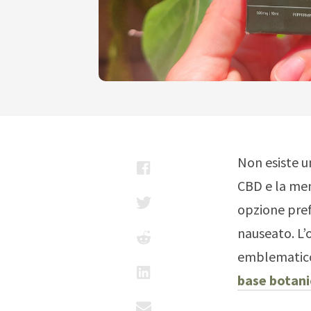
Non esiste u
CBD e la men
opzione pref
nauseato. L’
emblematico 
base botani