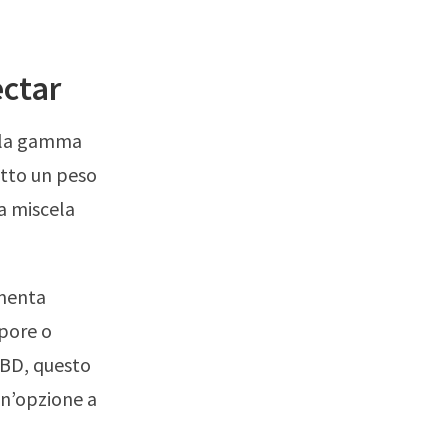
ectar
ella gamma
atto un peso
a miscela
 menta
apore o
CBD, questo
un’opzione a