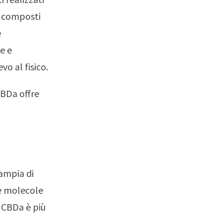
i composti
e
e e
vo al fisico.
CBDa offre
ampia di
ue molecole
i CBDa è più