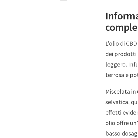
Informa
complet
L’olio di CB
dei prodotti
leggero. Inf
terrosa e pot
Miscelata in 
selvatica, qu
effetti evid
olio offre u
basso dosag