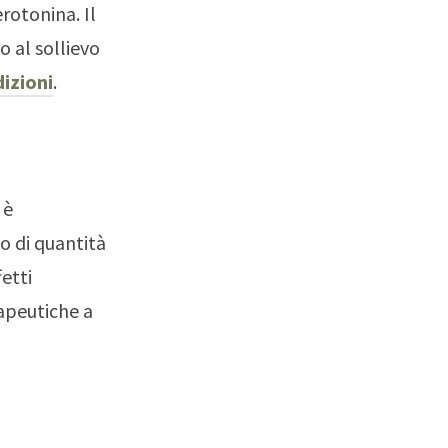
rotonina. Il
 al sollievo
dizioni
.
 è
so di quantità
etti
rapeutiche a