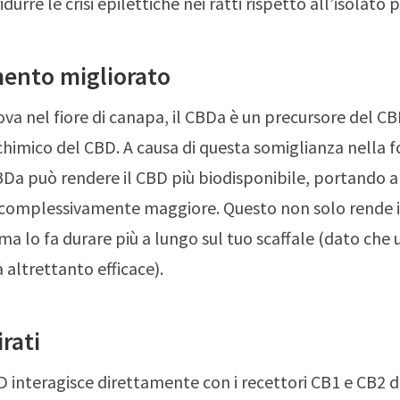
idurre le crisi epilettiche nei ratti rispetto all’isolato 
ento migliorato
va nel fiore di canapa, il CBDa è un precursore del CBD
chimico del CBD. A causa di questa somiglianza nella 
CBDa può rendere il CBD più biodisponibile, portando 
 complessivamente maggiore. Questo non solo rende i
 ma lo fa durare più a lungo sul tuo scaffale (dato che
à altrettanto efficace).
irati
D interagisce direttamente con i recettori CB1 e CB2 