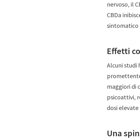
nervoso, il C
CBDa inibisc
sintomatico
Effetti co
Alcuni studi
promettente p
maggiori di c
psicoattivi,
dosi elevate
Una spint