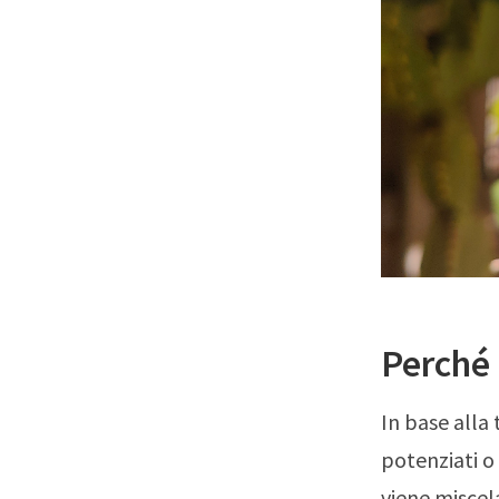
Perché 
In base alla 
potenziati o 
viene miscel