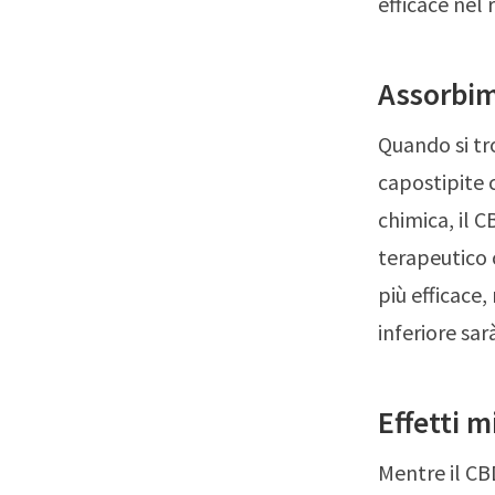
efficace nel r
Assorbim
Quando si tro
capostipite 
chimica, il 
terapeutico
più efficace,
inferiore sar
Effetti m
Mentre il CB