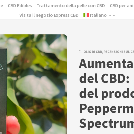
pe
CBD Edibles
Trattamento della pelle con CBD
CBD per ani
Visita il negozio Express CBD
Italiano
OLIO DI CBD
,
RECENSIONI SUL C
Aumenta 
del CBD:
del prod
Peppermi
Spectrum