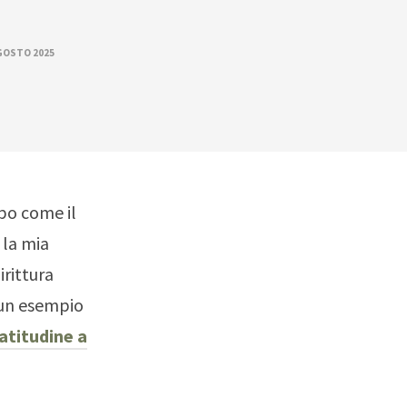
GOSTO 2025
po come il
 la mia
irittura
 un esempio
atitudine a