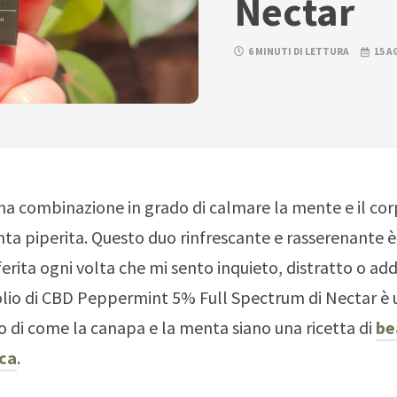
Nectar
6 MINUTI DI LETTURA
15 A
na combinazione in grado di calmare la mente e il cor
ta piperita. Questo duo rinfrescante e rasserenante è
erita ogni volta che mi sento inquieto, distratto o add
olio di CBD Peppermint 5% Full Spectrum di Nectar è
di come la canapa e la menta siano una ricetta di
be
ca
.