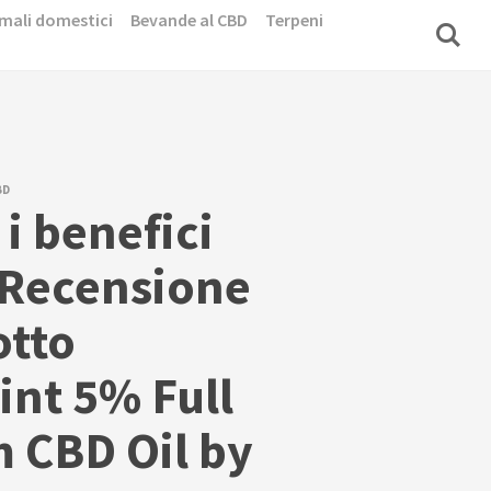
mali domestici
Bevande al CBD
Terpeni
BD
i benefici
 Recensione
otto
nt 5% Full
 CBD Oil by