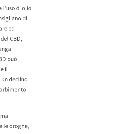
l’uso di olio
nsigliano di
are ed
 del CBD,
venga
CBD può
e il
 un declino
ssorbimento
tema
e le droghe,