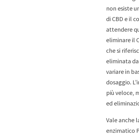
non esiste u
di CBD e il c
attendere qu
eliminare il
che si rifer
eliminata da
variare in ba
dosaggio. L’
più veloce, 
ed eliminazi
Vale anche l
enzimatico P