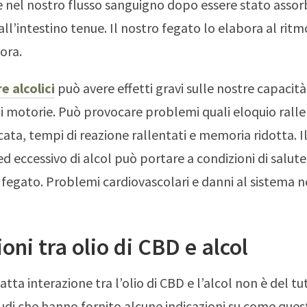
nel nostro flusso sanguigno dopo essere stato assor
ll’intestino tenue. Il nostro fegato lo elabora al ritm
’ora.
e alcolici
può avere effetti gravi sulle nostre capacità
ni motorie. Può provocare problemi quali eloquio rall
scata, tempi di reazione rallentati e memoria ridotta. 
d eccessivo di alcol può portare a condizioni di salut
 fegato. Problemi cardiovascolari e danni al sistema n
ioni tra olio di CBD e alcol
atta interazione tra l’olio di CBD e l’alcol non è del tut
tudi che hanno fornito alcune indicazioni su come ques