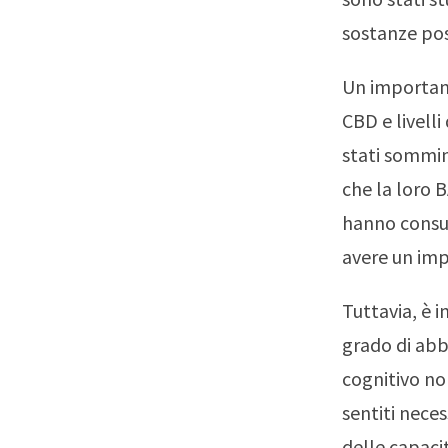
sostanze po
Un important
CBD e livelli
stati sommin
che la loro 
hanno consum
avere un imp
Tuttavia, è 
grado di abb
cognitivo non
sentiti nec
delle capaci