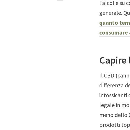
l’alcol e su 
generale. Qu
quanto temp
consumare a
Capire 
Il CBD (cann
differenza d
intossicanti
legale in mo
meno dello 0
prodotti topi