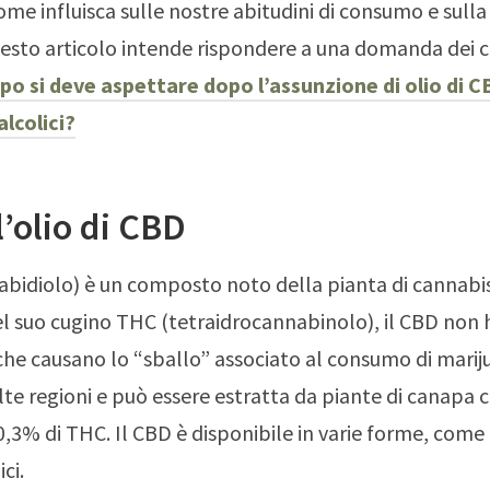
come influisca sulle nostre abitudini di consumo e sulla
esto articolo intende rispondere a una domanda dei 
o si deve aspettare dopo l’assunzione di olio di C
lcolici?
l’olio di CBD
abidiolo) è un composto noto della pianta di cannabis
el suo cugino THC (tetraidrocannabinolo), il CBD non h
 che causano lo “sballo” associato al consumo di marij
lte regioni e può essere estratta da piante di canapa 
,3% di THC. Il CBD è disponibile in varie forme, come 
ci.