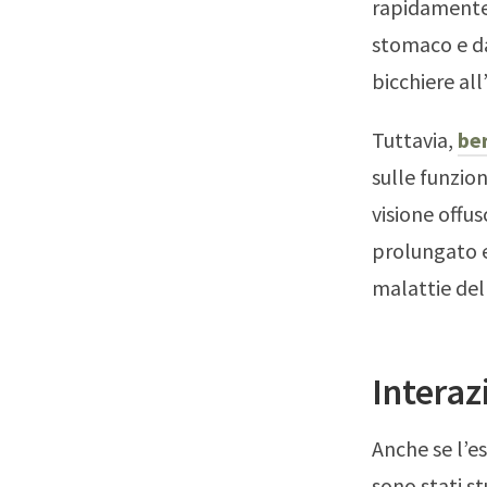
rapidamente 
stomaco e da
bicchiere all
Tuttavia,
ber
sulle funzio
visione offu
prolungato e
malattie del
Interaz
Anche se l’es
sono stati s