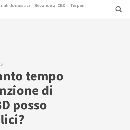
mali domestici
Bevande al CBD
Terpeni
BD
anto tempo
nzione di
BD posso
lici?