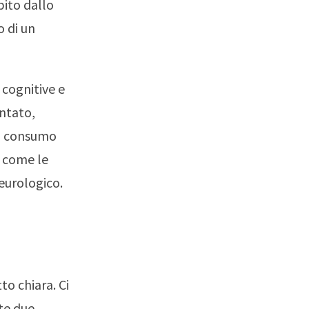
bito dallo
o di un
 cognitive e
entato,
Il consumo
e come le
eurologico.
to chiara. Ci
te due