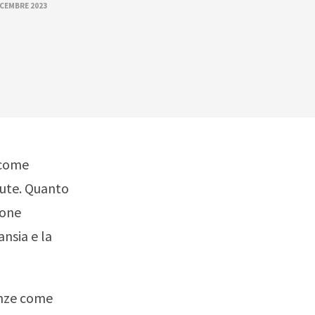
ICEMBRE 2023
 come
lute. Quanto
sone
nsia e la
anze come