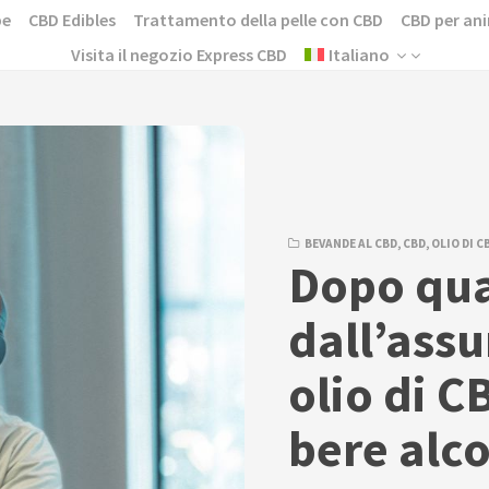
pe
CBD Edibles
Trattamento della pelle con CBD
CBD per ani
Visita il negozio Express CBD
Italiano
BEVANDE AL CBD
,
CBD
,
OLIO DI C
Dopo qu
dall’assu
olio di C
bere alco