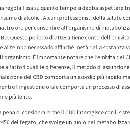
na regola fissa su quanto tempo si debba aspettare tra 
onsumo di alcolici. Alcuni professionisti della salute co
attro ore per consentire all’organismo di metabolizz
 CBD. Questo periodo di attesa tiene conto dell’emivita
isce al tempo necessario affinché metà della sostanza 
ll’organismo. È importante notare che l’emivita del 
se a fattori quali le differenze, il metodo di assunzione 
inalazione del CBD comporta un esordio più rapido ma
mentre l’ingestione orale comporta un processo di a
one più lento.
a pena di considerare che il CBD interagisce con il sis
450 del fegato, che svolge un ruolo nel metabolizzar