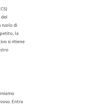
ECS)
 del
 ruolo di
petito, la
vo si ritiene
ostro
sumiamo
ervoso. Entra