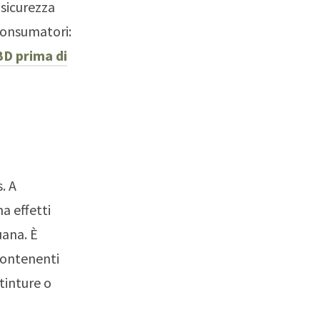
 sicurezza
consumatori:
BD prima di
. A
a effetti
uana. È
contenenti
tinture o