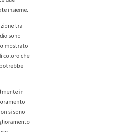
te insieme.
zione tra
udio sono
nno mostrato
di coloro che
 potrebbe
almente in
erioramento
non si sono
iglioramento
duce