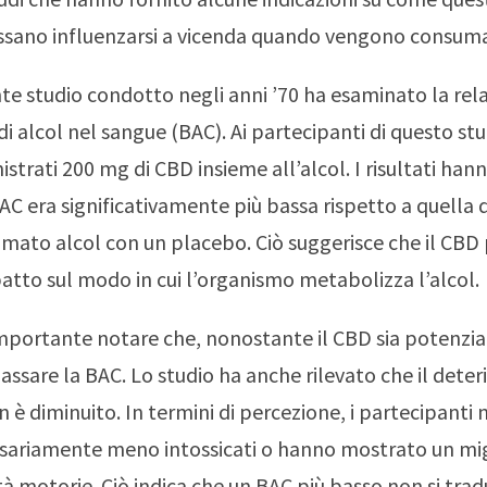
ssano influenzarsi a vicenda quando vengono consuma
e studio condotto negli anni ’70 ha esaminato la rela
 di alcol nel sangue (BAC). Ai partecipanti di questo st
istrati 200 mg di CBD insieme all’alcol. I risultati ha
BAC era significativamente più bassa rispetto a quella 
ato alcol con un placebo. Ciò suggerisce che il CBD
atto sul modo in cui l’organismo metabolizza l’alcol.
importante notare che, nonostante il CBD sia potenzi
assare la BAC. Lo studio ha anche rilevato che il det
 è diminuito. In termini di percezione, i partecipanti 
essariamente meno intossicati o hanno mostrato un m
tà motorie. Ciò indica che un BAC più basso non si tra