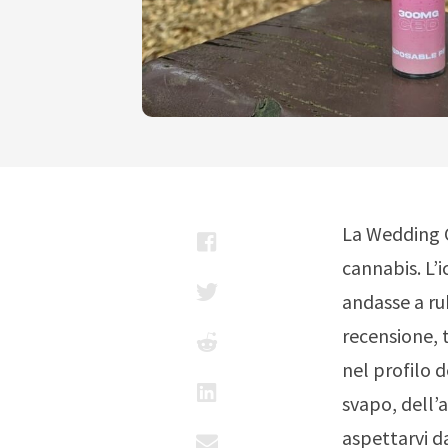
La Wedding C
cannabis. L’i
andasse a rub
recensione, 
nel profilo 
svapo, dell’
aspettarvi d