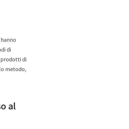
o hanno
di di
prodotti di
olo metodo,
o al