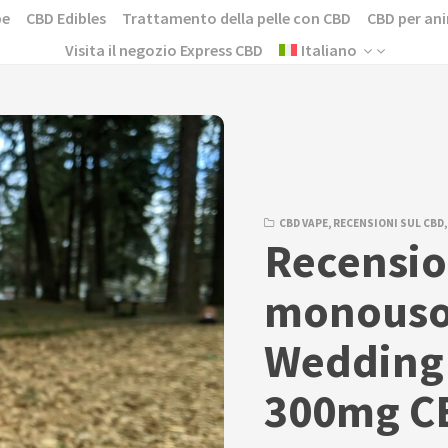
pe
CBD Edibles
Trattamento della pelle con CBD
CBD per ani
Visita il negozio Express CBD
Italiano
CBD VAPE
,
RECENSIONI SUL CBD
Recensio
monouso 
Wedding
300mg C