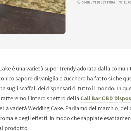
3 MINUTI DI LETTURA
21 F
ake è una varietà super trendy adorata dalla comunit
conico sapore di vaniglia e zucchero ha fatto sì che qu
a sugli scaffali dei dispensari di tutto il mondo. In qu
tratteremo l’intero spettro della
Cali Bar CBD Dispo
della varietà Wedding Cake. Parliamo del marchio, del d
aroma e degli effetti, in modo che sappiate esattamen
al prodotto.