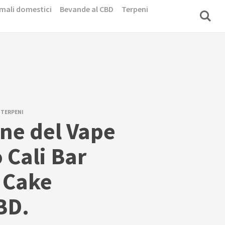
mali domestici
Bevande al CBD
Terpeni
,
TERPENI
ne del Vape
Cali Bar
 Cake
BD.