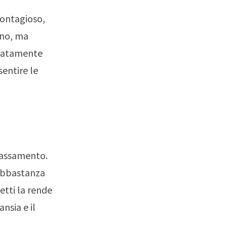
contagioso,
ono, ma
diatamente
sentire le
lassamento.
 abbastanza
fetti la rende
nsia e il