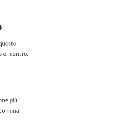
D
 questo
 e i contro.
one più
 con una