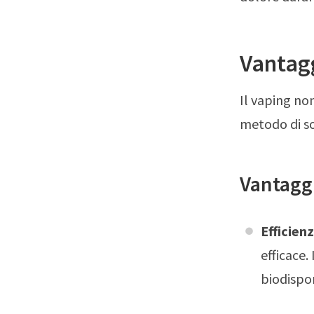
Vantagg
Il vaping no
metodo di so
Vantagg
Efficien
efficace.
biodispon