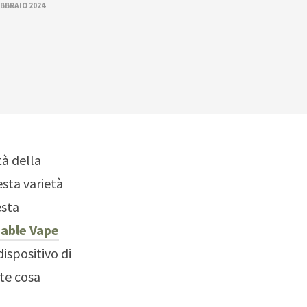
EBBRAIO 2024
à della
esta varietà
esta
sable Vape
ispositivo di
te cosa