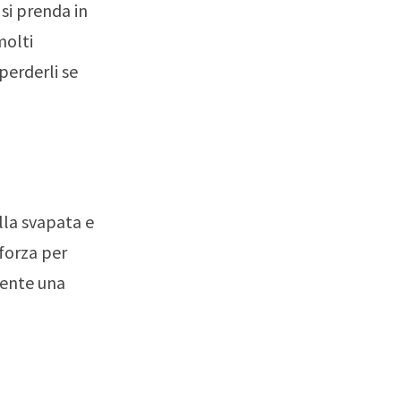
 si prenda in
molti
perderli se
lla svapata e
 forza per
mente una