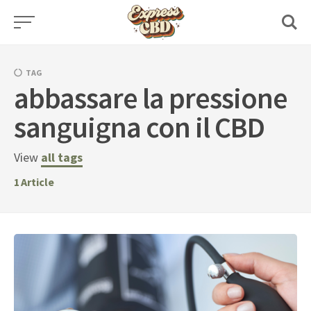
Skip
to
content
TAG
abbassare la pressione
sanguigna con il CBD
View
all tags
1
Article