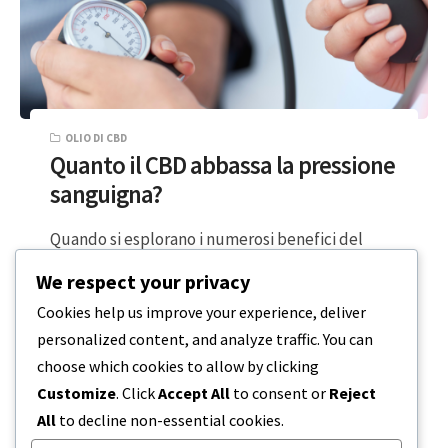
OLIO DI CBD
Quanto il CBD abbassa la pressione
sanguigna?
Quando si esplorano i numerosi benefici del
cannabidiolo (CBD) per alleviare lo stress, si
We respect your privacy
potrebbe essere curiosi di sapere se…
Cookies help us improve your experience, deliver
personalized content, and analyze traffic. You can
3 MINUTI DI LETTURA
11 MARZO 2024
choose which cookies to allow by clicking
Customize
. Click
Accept All
to consent or
Reject
All
to decline non-essential cookies.