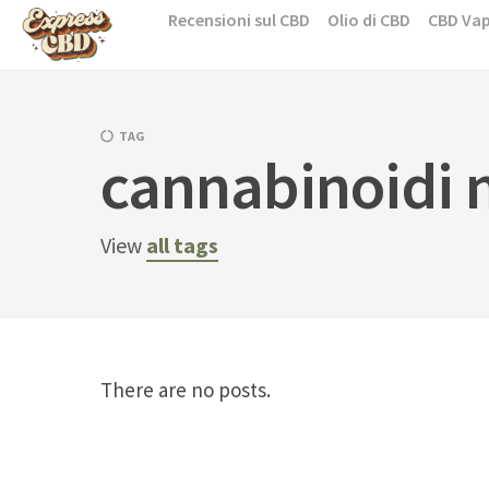
Skip
Recensioni sul CBD
Olio di CBD
CBD Va
to
content
TAG
cannabinoidi 
View
all tags
There are no posts.