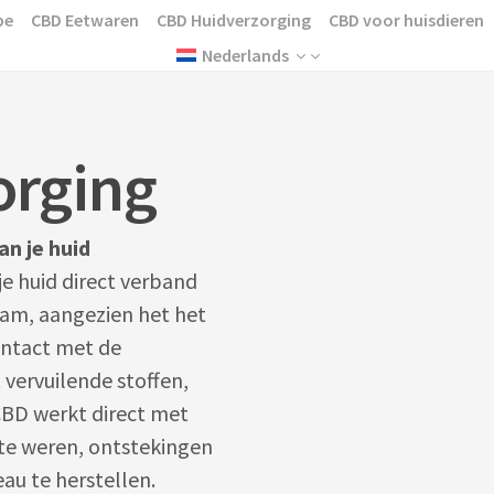
pe
CBD Eetwaren
CBD Huidverzorging
CBD voor huisdieren
Nederlands
orging
an je huid
 je huid direct verband
aam, aangezien het het
contact met de
vervuilende stoffen,
CBD werkt direct met
 te weren, ontstekingen
eau te herstellen.