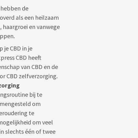
n hebben de
overd als een heilzaam
d, haargroei en vanwege
appen.
je CBD in je
xpress CBD heeft
enschap van CBD en de
oor CBD zelfverzorging.
zorging
ngsroutine bij te
samengesteld om
eroudering te
ogelijkheid om veel
in slechts één of twee