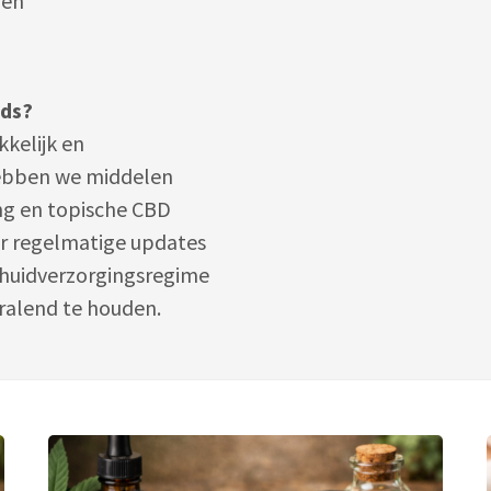
den
nds?
kkelijk en
ebben we middelen
ng en topische CBD
or regelmatige updates
e huidverzorgingsregime
ralend te houden.