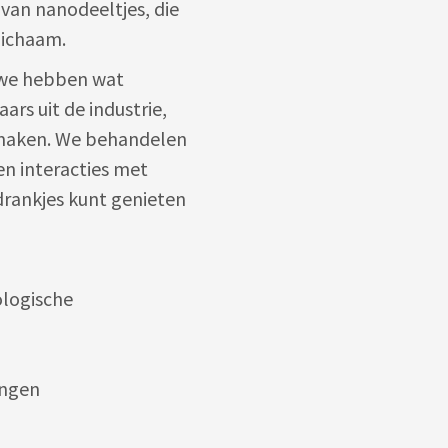
 van nanodeeltjes, die
lichaam.
r we hebben wat
rs uit de industrie,
t maken. We behandelen
en interacties met
rankjes kunt genieten
logische
engen