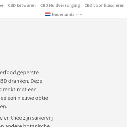
pe
CBD Eetwaren
CBD Huidverzorging
CBD voor huisdieren
Nederlands
perfood geperste
CBD dranken. Deze
rdrenkt met een
mee een nieuwe optie
en.
 en thee zijn suikervrij
an andere botanische