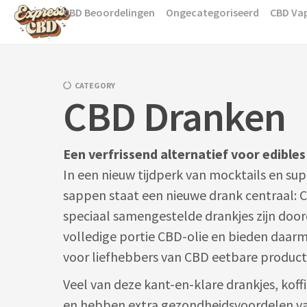
Skip
CBD Beoordelingen
Ongecategoriseerd
CBD Va
to
content
CATEGORY
CBD Dranken
Een verfrissend alternatief voor edibles
In een nieuw tijdperk van mocktails en su
sappen staat een nieuwe drank centraal: 
speciaal samengestelde drankjes zijn doo
volledige portie CBD-olie en bieden daar
voor liefhebbers van CBD eetbare product
Veel van deze kant-en-klare drankjes, koffie
en hebben extra gezondheidsvoordelen v