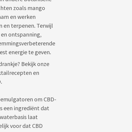
uchten zoals mango
haam en werken
 en terpenen. Terwijl
t en ontspanning,
temmingsverbeterende
st energie te geven.
drankje? Bekijk onze
tailrecepten en
.
n emulgatoren om CBD-
is een ingrediënt dat
waterbasis laat
elijk voor dat CBD