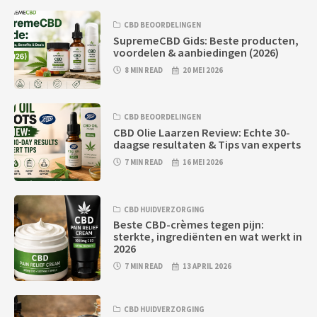
CBD BEOORDELINGEN
SupremeCBD Gids: Beste producten,
voordelen & aanbiedingen (2026)
8 MIN READ
20 MEI 2026
CBD BEOORDELINGEN
CBD Olie Laarzen Review: Echte 30-
daagse resultaten & Tips van experts
7 MIN READ
16 MEI 2026
CBD HUIDVERZORGING
Beste CBD-crèmes tegen pijn:
sterkte, ingrediënten en wat werkt in
2026
7 MIN READ
13 APRIL 2026
CBD HUIDVERZORGING