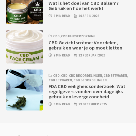
Wat is het doel van CBD Balsem?
Gebruik en hoe het werkt
8 MIN READ
10 APRIL 2026
CBD
,
CBD HUIDVERZORGING
CBD Gezichtscrème: Voordelen,
gebruik en waar je op moet letten
7 MIN READ
22 FEBRUARI 2026
CBD
,
CBD
,
CBD BEOORDELINGEN
,
CBD EETWAREN
,
CBD EETWAREN
,
CBD BEOORDELINGEN
FDA CBD veiligheidsonderzoek: Wat
regelgevers vonden over dagelijks
gebruik en levergezondheid
3 MIN READ
29 DECEMBER 2025