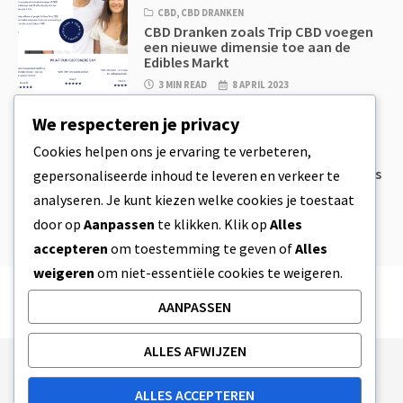
CBD
,
CBD DRANKEN
CBD Dranken zoals Trip CBD voegen
een nieuwe dimensie toe aan de
Edibles Markt
3 MIN READ
8 APRIL 2023
We respecteren je privacy
CBD
,
CBD EETWAREN
Cookies helpen ons je ervaring te verbeteren,
CBD Koekjesdeeg & Ongelooflijk
Simpele CBD Edibles Die Je Zelf Thuis
gepersonaliseerde inhoud te leveren en verkeer te
Kan Maken
analyseren. Je kunt kiezen welke cookies je toestaat
4 MIN READ
8 APRIL 2023
door op
Aanpassen
te klikken. Klik op
Alles
accepteren
om toestemming te geven of
Alles
weigeren
om niet-essentiële cookies te weigeren.
AANPASSEN
ALLES AFWIJZEN
Publishing Principles
Ethics Policy
ALLES ACCEPTEREN
Corrections Policy
Feedback Policy