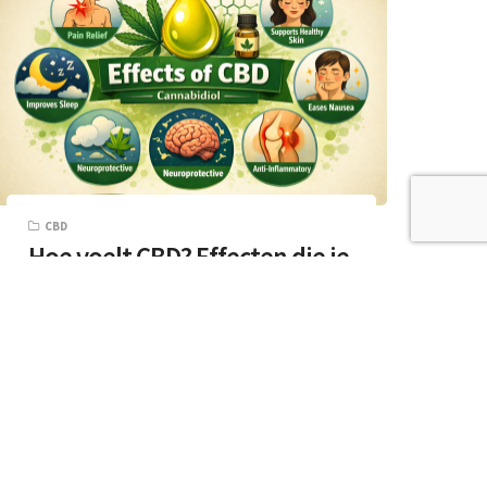
CBD
Hoe voelt CBD? Effecten die je
kunt merken
Ben je nieuwsgierig naar CBD en hoe het
voelt in je lichaam? En als het antwoord
“ja” is, ben je…
8 MIN READ
28 FEBRUARI 2026