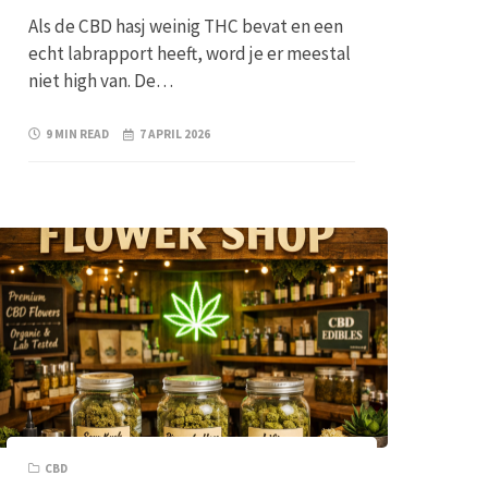
Als de CBD hasj weinig THC bevat en een
echt labrapport heeft, word je er meestal
niet high van. De…
9 MIN READ
7 APRIL 2026
CBD