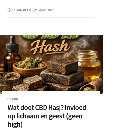
11 MIN READ
4 MEI 2026
CBD
Wat doet CBD Hasj? Invloed
op lichaam en geest (geen
high)