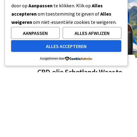
door op
Aanpassen
te klikken. Klik op
Alles
accepteren
om toestemming te geven of
Alles
weigeren
om niet-essentiële cookies te weigeren.
AANPASSEN
ALLES AFWIJZEN
ALLES ACCEPTEREN
Aangedreven door
CBD
,
ONGECATEGORISEERD
CBD-olie Schotland: Waar te
koop en wat te weten
CBD heeft Schotland stormenderhand
veroverd. Meer mensen dan ooit kopen en
gebruiken CBD-producten in het hele
land. Maar veel mensen…
7 MIN READ
6 MAART 2026