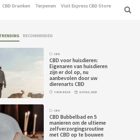
CBD Dranken
Terpenen
Visit Express CBD Store
TRENDING
RECOMMENDED
CBD
CBD voor huisdieren:
Eigenaren van huisdieren
zijn er dol op, nu
aanbevolen door uw
dierenarts CBD
3 MIN READ
8 APRIL 2023
CBD
CBD Bubbelbad en 5
manieren om de ultieme
zelfverzorgingsroutine
met CBD op te bouwen