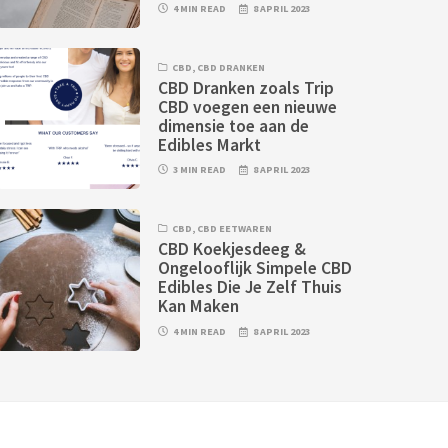
4 MIN READ
8 APRIL 2023
CBD
,
CBD DRANKEN
CBD Dranken zoals Trip
CBD voegen een nieuwe
dimensie toe aan de
Edibles Markt
3 MIN READ
8 APRIL 2023
CBD
,
CBD EETWAREN
CBD Koekjesdeeg &
Ongelooflijk Simpele CBD
Edibles Die Je Zelf Thuis
Kan Maken
4 MIN READ
8 APRIL 2023