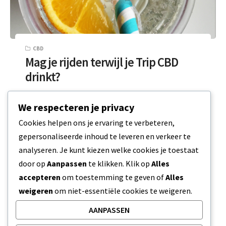
CBD
Mag je rijden terwijl je Trip CBD
drinkt?
Tijdens de lange rit naar huis kan een simpel
We respecteren je privacy
pleziertje zoals een drankje met CBD echt het
Cookies helpen ons je ervaring te verbeteren,
verschil maken. Maar…
gepersonaliseerde inhoud te leveren en verkeer te
analyseren. Je kunt kiezen welke cookies je toestaat
3 MIN READ
16 FEBRUARI 2024
door op
Aanpassen
te klikken. Klik op
Alles
accepteren
om toestemming te geven of
Alles
weigeren
om niet-essentiële cookies te weigeren.
AANPASSEN