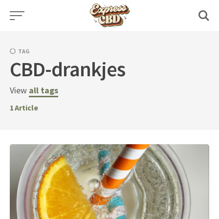
Skip
to
content
TAG
CBD-drankjes
View
all tags
1
Article