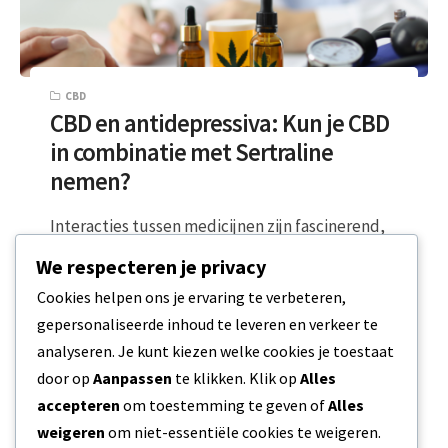
CBD
CBD en antidepressiva: Kun je CBD
in combinatie met Sertraline
nemen?
Interacties tussen medicijnen zijn fascinerend,
maar vormen vaak een uitdaging voor patiënten
We respecteren je privacy
die angst en andere stemmingsstoornissen
Cookies helpen ons je ervaring te verbeteren,
willen behandelen. Het…
gepersonaliseerde inhoud te leveren en verkeer te
analyseren. Je kunt kiezen welke cookies je toestaat
2 MIN READ
4 FEBRUARI 2024
door op
Aanpassen
te klikken. Klik op
Alles
accepteren
om toestemming te geven of
Alles
weigeren
om niet-essentiële cookies te weigeren.