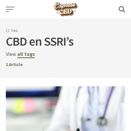
Skip
to
content
TAG
CBD en SSRI’s
View
all tags
1
Article