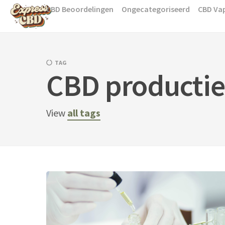
Skip
CBD Beoordelingen
Ongecategoriseerd
CBD Va
to
content
TAG
CBD productie
View
all tags