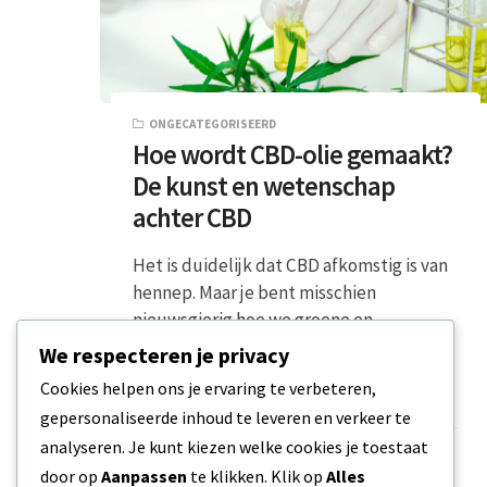
ONGECATEGORISEERD
Hoe wordt CBD-olie gemaakt?
De kunst en wetenschap
achter CBD
Het is duidelijk dat CBD afkomstig is van
hennep. Maar je bent misschien
nieuwsgierig hoe we groene en
bladplanten kunnen…
We respecteren je privacy
Cookies helpen ons je ervaring te verbeteren,
4 MIN READ
20 MAART 2024
gepersonaliseerde inhoud te leveren en verkeer te
analyseren. Je kunt kiezen welke cookies je toestaat
door op
Aanpassen
te klikken. Klik op
Alles