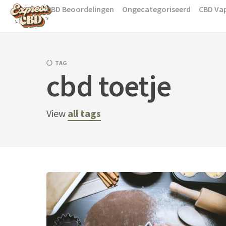
Skip
CBD Beoordelingen
Ongecategoriseerd
CBD Va
to
content
TAG
cbd toetje
View
all tags