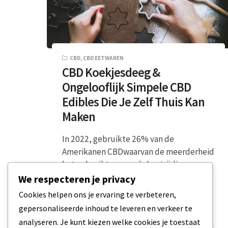
CBD
,
CBD EETWAREN
CBD Koekjesdeeg &
Ongelooflijk Simpele CBD
Edibles Die Je Zelf Thuis Kan
Maken
In 2022, gebruikte 26% van de
Amerikanen CBDwaarvan de meerderheid
het gebruikte voor pijnbestrijding
(ongeveer 64%). Met zoveel klinische
We respecteren je privacy
beloften…
Cookies helpen ons je ervaring te verbeteren,
gepersonaliseerde inhoud te leveren en verkeer te
4 MIN READ
8 APRIL 2023
analyseren. Je kunt kiezen welke cookies je toestaat