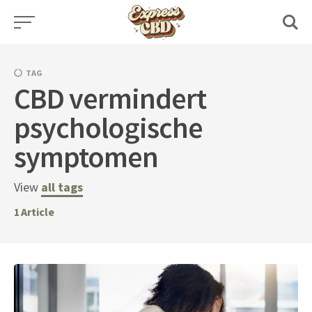
Skip
to
content
TAG
CBD vermindert
psychologische
symptomen
View
all tags
1
Article