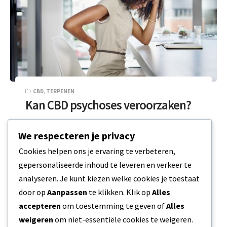
CBD
,
TERPENEN
Kan CBD psychoses veroorzaken?
Er zijn veel vragen geweest over de negatieve
We respecteren je privacy
effecten van CBD op iemands mentale toestand.
Cookies helpen ons je ervaring te verbeteren,
Om precies te zijn lijkt…
gepersonaliseerde inhoud te leveren en verkeer te
analyseren. Je kunt kiezen welke cookies je toestaat
5 MIN READ
19 DECEMBER 2023
door op
Aanpassen
te klikken. Klik op
Alles
accepteren
om toestemming te geven of
Alles
weigeren
om niet-essentiële cookies te weigeren.