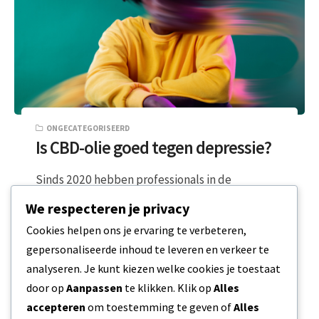
ONGECATEGORISEERD
Is CBD-olie goed tegen depressie?
Sinds 2020 hebben professionals in de
geestelijke gezondheidszorg een toenemende
We respecteren je privacy
piek opgemerkt in het aantal mensen dat een
Cookies helpen ons je ervaring te verbeteren,
behandeling zoekt…
gepersonaliseerde inhoud te leveren en verkeer te
analyseren. Je kunt kiezen welke cookies je toestaat
2 MIN READ
14 MAART 2024
door op
Aanpassen
te klikken. Klik op
Alles
accepteren
om toestemming te geven of
Alles