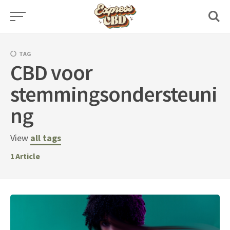
Skip
to
content
TAG
CBD voor
stemmingsondersteuni
ng
View
all tags
1
Article