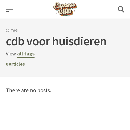
Skip
to
content
TAG
cdb voor huisdieren
View
all tags
0
Articles
There are no posts.