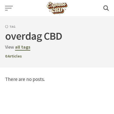
Skip
to
content
TAG
overdag CBD
View
all tags
0
Articles
There are no posts.